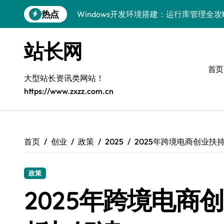
跳
热点
Windows开发环境搭建：运行库管理全攻
转
到
5G赋能前端革新，重塑移动互联体验
内
站长网
容
鸿蒙云架构下弹性计算优化探索
首页
计算机视觉索引漏洞深度剖析与修复
大型站长资讯类网站！
https://www.zxzz.com.cn
弹性计算重塑云架构：降本增效实战指南
驭5G之速，铸iOS移动互联新标杆
弹性计算赋能客户端云架构优化
首页
创业
政策
2025
2025年跨境电商创业扶
快速定位漏洞，优化索引效率
政策
优化系统容器运维：高效编排提升客户体
2025年跨境电商
弹性架构赋能精准计算，重塑云端体验