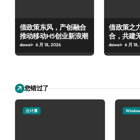
借政策东风，产创融合
借政策之
推动移动H5创业新浪潮
合，共建
态
dawei
6 月 18, 2026
dawei
6 月 18,
您错过了
云计算
Windo