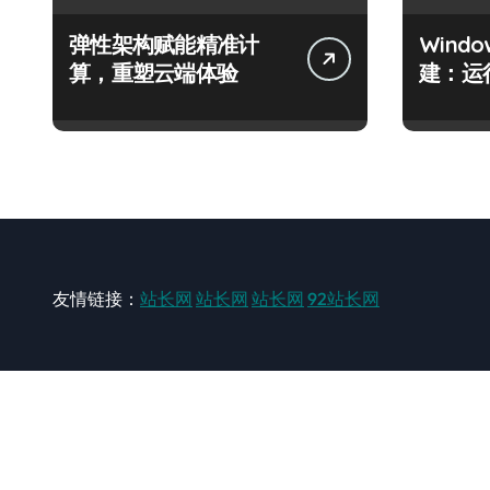
弹性架构赋能精准计
Wind
算，重塑云端体验
建：运
友情链接：
站长网
站长网
站长网
92站长网
站长网
大型站长资讯类网站！ https://www.zxzz.com.cn