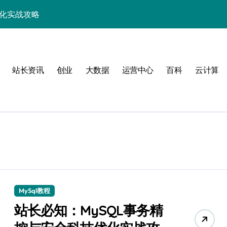
优化实战攻略
，站长必学的技术精要
科技新战力
站长资讯
创业
大数据
运营中心
百科
云计算
战，工程师必知技巧
能，技术实战全掌控
科技驱动性能优化
控制进阶实战
战，技术达人控局之道
应式高效实践指南
MySql教程
合规风控实战攻略
站长必知：MySQL事务精