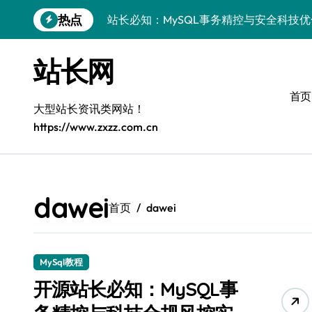
跳
热点
站长必知：MySQL事务精控与安全科技
转
到
安全视角下MySQL事务控制：科技护航
内
站长网
容
VR开发进阶：巧用MySQL事务控制解锁
首页
科技站长揭秘：MySQL事务控制进阶实
大型站长资讯类网站！
https://www.zxzz.com.cn
iOS开发进阶：MySQL事务处理科技赋
MySQL进阶实战：解锁后端事务处理与
科技赋能营销：移动H5站长MySQL事务
dawei
首页
dawei
MySQL事务精要：iOS后端开发科技实
Go语言揭秘：MySQL事务管理原理与响
MySql教程
开源站长必知：MySQL事务精控与科技
开源站长必知：MySQL事