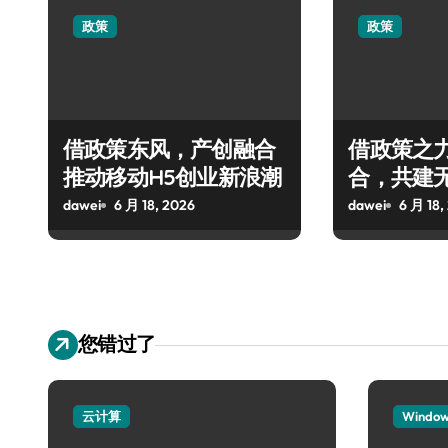
政策
政策
借政策东风，产创融合
借政策之
推动移动H5创业新浪潮
合，共建
态
dawei
6 月 18, 2026
dawei
6 月 18,
您错过了
云计算
Windo