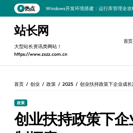
跳
热点
Windows开发环境搭建：运行库管理全攻
转
到
5G赋能前端革新，重塑移动互联体验
内
站长网
容
鸿蒙云架构下弹性计算优化探索
首页
计算机视觉索引漏洞深度剖析与修复
大型站长资讯类网站！
https://www.zxzz.com.cn
弹性计算重塑云架构：降本增效实战指南
驭5G之速，铸iOS移动互联新标杆
弹性计算赋能客户端云架构优化
首页
创业
政策
2025
创业扶持政策下企业成长
快速定位漏洞，优化索引效率
政策
优化系统容器运维：高效编排提升客户体
创业扶持政策下企
弹性架构赋能精准计算，重塑云端体验