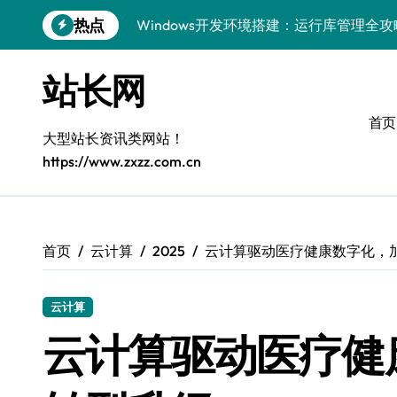
跳
热点
Windows开发环境搭建：运行库管理全攻
转
到
5G赋能前端革新，重塑移动互联体验
内
站长网
容
鸿蒙云架构下弹性计算优化探索
首页
计算机视觉索引漏洞深度剖析与修复
大型站长资讯类网站！
https://www.zxzz.com.cn
弹性计算重塑云架构：降本增效实战指南
驭5G之速，铸iOS移动互联新标杆
弹性计算赋能客户端云架构优化
首页
云计算
2025
云计算驱动医疗健康数字化，
快速定位漏洞，优化索引效率
云计算
优化系统容器运维：高效编排提升客户体
云计算驱动医疗健
弹性架构赋能精准计算，重塑云端体验