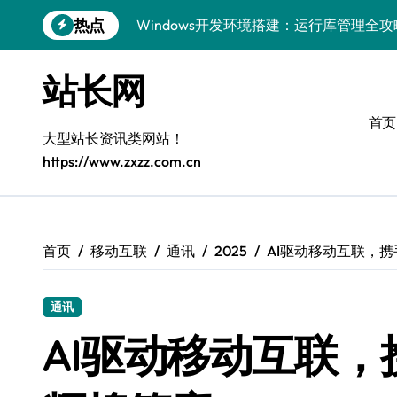
跳
热点
Windows开发环境搭建：运行库管理全攻
转
到
5G赋能前端革新，重塑移动互联体验
内
站长网
容
鸿蒙云架构下弹性计算优化探索
首页
计算机视觉索引漏洞深度剖析与修复
大型站长资讯类网站！
https://www.zxzz.com.cn
弹性计算重塑云架构：降本增效实战指南
驭5G之速，铸iOS移动互联新标杆
弹性计算赋能客户端云架构优化
首页
移动互联
通讯
2025
AI驱动移动互联，
快速定位漏洞，优化索引效率
通讯
优化系统容器运维：高效编排提升客户体
AI驱动移动互联
弹性架构赋能精准计算，重塑云端体验