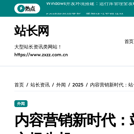
跳
热点
5G赋能前端革新，重塑移动互联体验
转
到
鸿蒙云架构下弹性计算优化探索
内
站长网
容
计算机视觉索引漏洞深度剖析与修复
首页
弹性计算重塑云架构：降本增效实战指南
大型站长资讯类网站！
https://www.zxzz.com.cn
驭5G之速，铸iOS移动互联新标杆
弹性计算赋能客户端云架构优化
快速定位漏洞，优化索引效率
首页
站长资讯
外闻
2025
内容营销新时代：站
优化系统容器运维：高效编排提升客户体
外闻
弹性架构赋能精准计算，重塑云端体验
内容营销新时代：