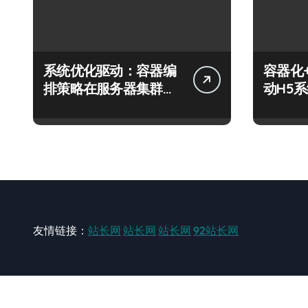
系统优化驱动：容器编
容器化
排策略在服务器集群的
动H5
科技分类实践
技跃迁
友情链接：
站长网
站长网
站长网
92站长网
站长网