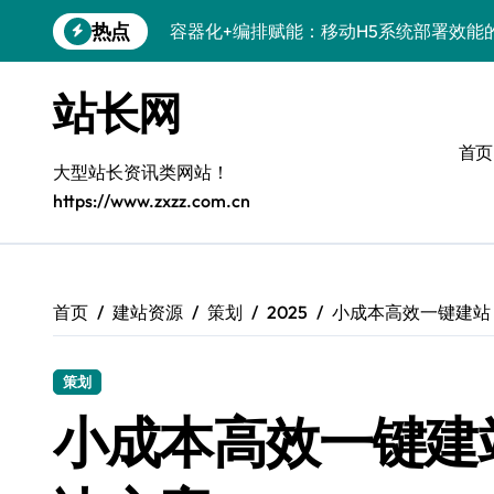
容器化+编排赋能：移动H5系统部署效能
跳
热点
转
科技赋能：系统优化+容器编排打造服务
到
内
科技赋能：容器化新策引领服务器高效部
站长网
容
科技赋能：系统容器智能优化，高效编排
首页
大型站长资讯类网站！
弹性架构赋能精准计算，重塑云端体验
https://www.zxzz.com.cn
Windows开发环境搭建：运行库管理全攻
5G赋能前端革新，重塑移动互联体验
鸿蒙云架构下弹性计算优化探索
首页
建站资源
策划
2025
小成本高效一键建站
计算机视觉索引漏洞深度剖析与修复
策划
系统优化驱动：容器编排策略在服务器集
小成本高效一键建