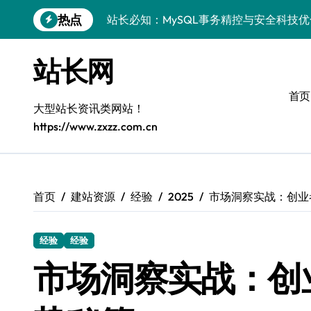
跳
热点
站长必知：MySQL事务精控与安全科技
转
到
安全视角下MySQL事务控制：科技护航
内
站长网
容
VR开发进阶：巧用MySQL事务控制解锁
首页
科技站长揭秘：MySQL事务控制进阶实
大型站长资讯类网站！
https://www.zxzz.com.cn
iOS开发进阶：MySQL事务处理科技赋
MySQL进阶实战：解锁后端事务处理与
科技赋能营销：移动H5站长MySQL事务
首页
建站资源
经验
2025
市场洞察实战：创业
MySQL事务精要：iOS后端开发科技实
经验
经验
Go语言揭秘：MySQL事务管理原理与响
市场洞察实战：创
开源站长必知：MySQL事务精控与科技