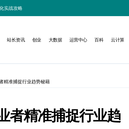
优化实战攻略
，站长必学的技术精要
科技新战力
站长资讯
创业
大数据
运营中心
百科
云计算
战，工程师必知技巧
能，技术实战全掌控
科技驱动性能优化
控制进阶实战
者精准捕捉行业趋势秘籍
战，技术达人控局之道
应式高效实践指南
业者精准捕捉行业趋
合规风控实战攻略