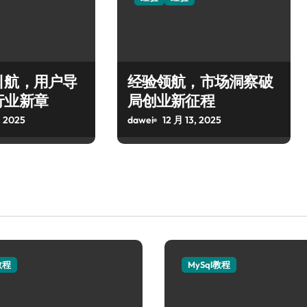
引航，用户导
经验领航，市场洞察破
行业新章
局创业新征程
, 2025
dawei
12 月 13, 2025
教程
MySql教程