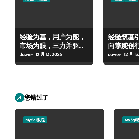
经验为基，用户为舵，
经验筑基
市场为眼，三力并驱引
向掌舵创
领创业新程
dawei
12 月 13, 2025
dawei
12 月 13
您错过了
MySql教程
MySql