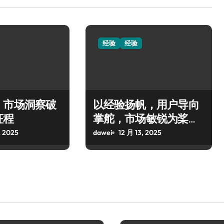
经验
经验
，市场洞察破
以经验扬帆，用户导向
征程
掌舵，市场敏锐为桨，
共赴创业新航
, 2025
dawei
12 月 13, 2025