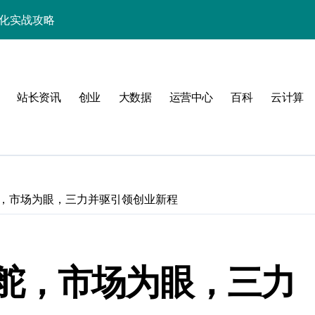
，站长必学的技术精要
科技新战力
战，工程师必知技巧
站长资讯
创业
大数据
运营中心
百科
云计算
能，技术实战全掌控
科技驱动性能优化
控制进阶实战
战，技术达人控局之道
，市场为眼，三力并驱引领创业新程
应式高效实践指南
合规风控实战攻略
舵，市场为眼，三力