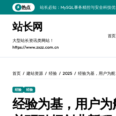
跳
热点
安全视角下MySQL事务控制：科技护航
转
到
VR开发进阶：巧用MySQL事务控制解锁
内
站长网
容
科技站长揭秘：MySQL事务控制进阶实
首页
iOS开发进阶：MySQL事务处理科技赋
大型站长资讯类网站！
https://www.zxzz.com.cn
MySQL进阶实战：解锁后端事务处理与
科技赋能营销：移动H5站长MySQL事务
MySQL事务精要：iOS后端开发科技实
首页
建站资源
经验
2025
经验为基，用户为舵
Go语言揭秘：MySQL事务管理原理与响
经验
经验
开源站长必知：MySQL事务精控与科技
经验为基，用户为