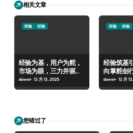
相关文章
经验
经验
经验
经验
经验为基，用户为舵，
经验筑基
市场为眼，三力并驱引
向掌舵创
领创业新程
dawei
12 月 13, 2025
dawei
12 月 13
您错过了