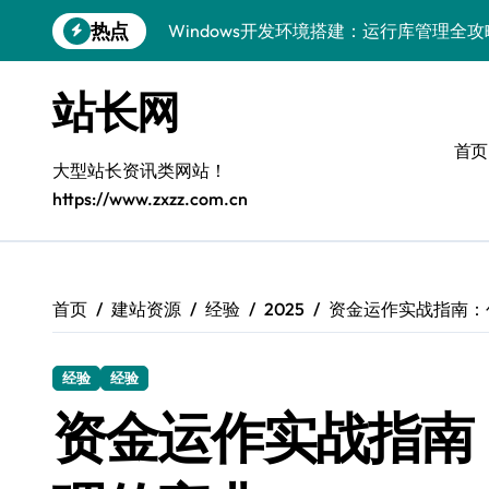
跳
Windows开发环境搭建：运行库管理全攻
热点
转
到
5G赋能前端革新，重塑移动互联体验
内
站长网
容
鸿蒙云架构下弹性计算优化探索
首页
计算机视觉索引漏洞深度剖析与修复
大型站长资讯类网站！
https://www.zxzz.com.cn
系统优化驱动：容器编排策略在服务器集
首页
建站资源
经验
2025
资金运作实战指南：
经验
经验
资金运作实战指南