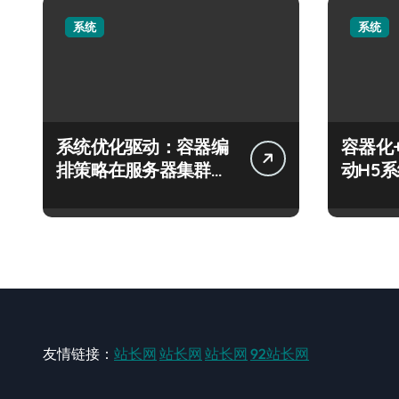
系统
系统
系统优化驱动：容器编
容器化
排策略在服务器集群的
动H5
科技分类实践
技跃迁
友情链接：
站长网
站长网
站长网
92站长网