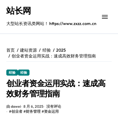
跳
站长网
转
到
内
大型站长资讯类网站！ https://www.zxzz.com.cn
容
首页
建站资源
经验
2025
创业者资金运用实战：速成高效财务管理指南
经验
经验
创业者资金运用实战：速成高
效财务管理指南
由 dawei
8 月 6, 2025
没有评论
#
创业者
#
财务管理
#
资金运用