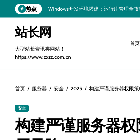
跳
热点
Windows开发环境搭建：运行库管理全攻
转
到
5G赋能前端革新，重塑移动互联体验
内
站长网
容
鸿蒙云架构下弹性计算优化探索
首页
计算机视觉索引漏洞深度剖析与修复
大型站长资讯类网站！
https://www.zxzz.com.cn
弹性计算重塑云架构：降本增效实战指南
驭5G之速，铸iOS移动互联新标杆
弹性计算赋能客户端云架构优化
首页
服务器
安全
2025
构建严谨服务器权限策
快速定位漏洞，优化索引效率
安全
优化系统容器运维：高效编排提升客户体
构建严谨服务器权
弹性架构赋能精准计算，重塑云端体验