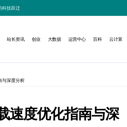
的科技跃迁
器高效运维实战指南
署与智能编排革新
站长资讯
创业
大数据
运营中心
百科
云计算
促服务器性能飙升
略
南与深度分析
载速度优化指南与深
群的科技分类实践