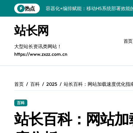
跳
热点
容器化+编排赋能：移动H5系统部署效能
转
到
科技赋能：系统优化+容器编排打造服务
内
站长网
容
科技赋能：容器化新策引领服务器高效部
首页
科技赋能：系统容器智能优化，高效编排
大型站长资讯类网站！
https://www.zxzz.com.cn
弹性架构赋能精准计算，重塑云端体验
Windows开发环境搭建：运行库管理全攻
5G赋能前端革新，重塑移动互联体验
首页
百科
2025
站长百科：网站加载速度优化指
鸿蒙云架构下弹性计算优化探索
百科
计算机视觉索引漏洞深度剖析与修复
站长百科：网站加
系统优化驱动：容器编排策略在服务器集