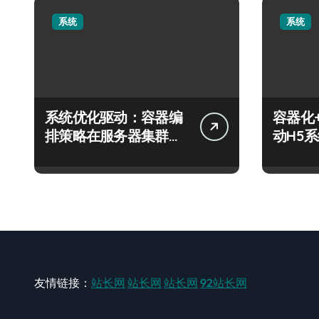
系统
系统
系统优化驱动：容器编
容器化
排策略在服务器集群的
动H5
科技分类实践
技跃迁
友情链接：
站长网
站长网
站长网
92站长网