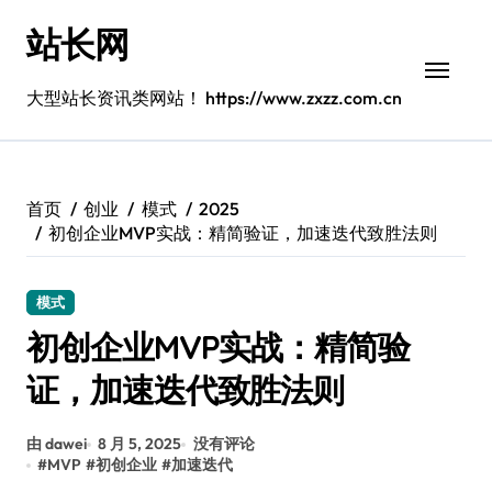
跳
站长网
转
到
内
大型站长资讯类网站！ https://www.zxzz.com.cn
容
首页
创业
模式
2025
初创企业MVP实战：精简验证，加速迭代致胜法则
模式
初创企业MVP实战：精简验
证，加速迭代致胜法则
由 dawei
8 月 5, 2025
没有评论
#
MVP
#
初创企业
#
加速迭代