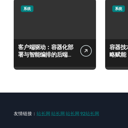
系统
系统
客户端驱动：容器化部
容器技
署与智能编排的后端性
略赋能
能跃迁实践
新生态
友情链接：
站长网
站长网
站长网
92站长网