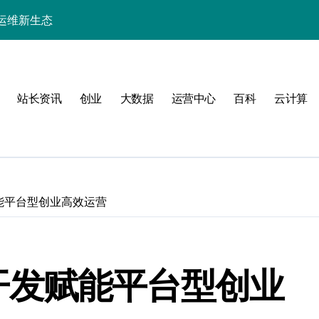
务器技术架构
务器高效编排实践
架构技术实践解构
站长资讯
创业
大数据
运营中心
百科
云计算
效编排革新实践
务器科技新范式
排优化实战
排实战全解析
发赋能平台型创业高效运营
能运维新范式
端性能跃迁实践
id开发赋能平台型创业