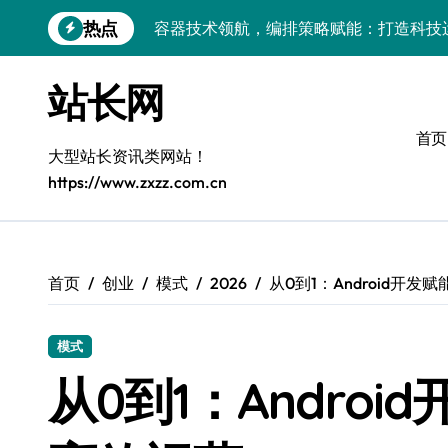
跳
热点
容器编排赋能：构建多媒体系统超高效服
转
到
鸿蒙系统容器化部署：科技赋能高并发服
内
站长网
容
客户端协同视角：系统级容器部署与编排
首页
容器技术赋能系统优化：科技驱动下的高
大型站长资讯类网站！
https://www.zxzz.com.cn
容器化赋能+AI智能编排：解锁高可用服
技术进阶：服务器系统容器部署与高效编
科技赋能架构革新：容器化部署与智能编
首页
创业
模式
2026
从0到1：Android开
容器化+编排引擎：驱动前端服务集群智
模式
客户端驱动：容器化部署与智能编排的后
从0到1：Andro