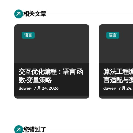
相关文章
语言
语言
交互优化编程：语言·函
算法工程
数·变量策略
言适配与
dawei
7 月 24, 2026
dawei
7 月 24,
您错过了