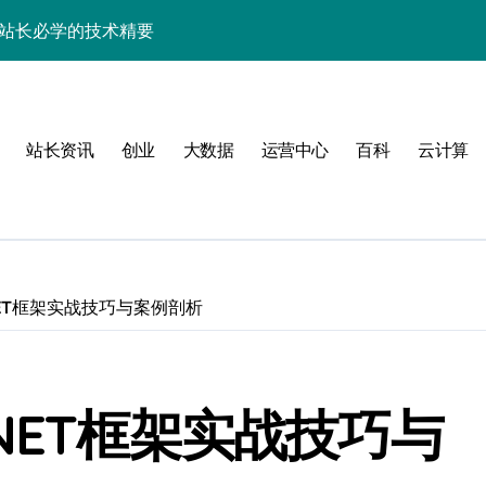
，站长必学的技术精要
科技新战力
战，工程师必知技巧
站长资讯
创业
大数据
运营中心
百科
云计算
能，技术实战全掌控
科技驱动性能优化
控制进阶实战
战，技术达人控局之道
ET框架实战技巧与案例剖析
应式高效实践指南
合规风控实战攻略
NET框架实战技巧与