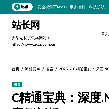
跳
热点
安全视角下MySQL事务控制：科技护航
转
到
VR开发进阶：巧用MySQL事务控制解锁
内
站长网
容
科技站长揭秘：MySQL事务控制进阶实
首页
iOS开发进阶：MySQL事务处理科技赋
大型站长资讯类网站！
https://www.zxzz.com.cn
MySQL进阶实战：解锁后端事务处理与
科技赋能营销：移动H5站长MySQL事务
MySQL事务精要：iOS后端开发科技实
首页
编程要点
语言
2025
C精通宝典：深度.N
Go语言揭秘：MySQL事务管理原理与响
语言
开源站长必知：MySQL事务精控与科技
C精通宝典：深度.