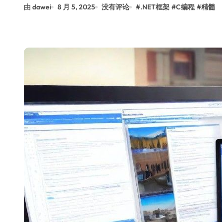
由 dawei
8 月 5, 2025
没有评论
#
.NET框架
#
C编程
#
精髓