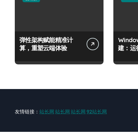
弹性架构赋能精准计
Wind
算，重塑云端体验
建：运
友情链接：
站长网
站长网
站长网
92站长网