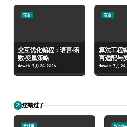
语言
语言
交互优化编程：语言·函
算法工程
数·变量策略
言适配与
dawei
7 月 24, 2026
dawei
7 月 24,
您错过了
云计算
Windo