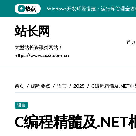
跳
热点
Windows开发环境搭建：运行库管理全攻
转
到
5G赋能前端革新，重塑移动互联体验
内
站长网
容
鸿蒙云架构下弹性计算优化探索
首页
计算机视觉索引漏洞深度剖析与修复
大型站长资讯类网站！
https://www.zxzz.com.cn
弹性计算重塑云架构：降本增效实战指南
驭5G之速，铸iOS移动互联新标杆
弹性计算赋能客户端云架构优化
首页
编程要点
语言
2025
C编程精髓及.NET
快速定位漏洞，优化索引效率
语言
优化系统容器运维：高效编排提升客户体
C编程精髓及.NE
弹性架构赋能精准计算，重塑云端体验