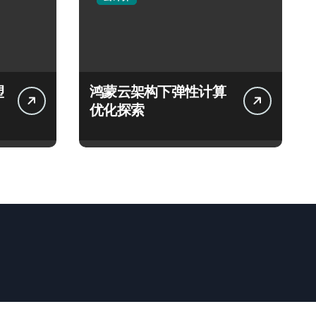
塑
鸿蒙云架构下弹性计算
优化探索