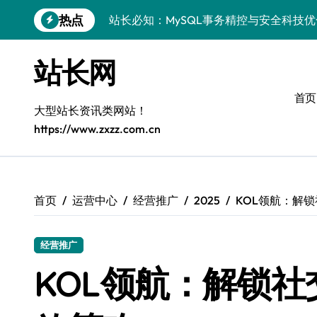
跳
热点
站长必知：MySQL事务精控与安全科技
转
到
安全视角下MySQL事务控制：科技护航
内
站长网
容
VR开发进阶：巧用MySQL事务控制解锁
首页
科技站长揭秘：MySQL事务控制进阶实
大型站长资讯类网站！
https://www.zxzz.com.cn
iOS开发进阶：MySQL事务处理科技赋
MySQL进阶实战：解锁后端事务处理与
科技赋能营销：移动H5站长MySQL事务
首页
运营中心
经营推广
2025
KOL领航：解
MySQL事务精要：iOS后端开发科技实
经营推广
Go语言揭秘：MySQL事务管理原理与响
KOL领航：解锁
开源站长必知：MySQL事务精控与科技