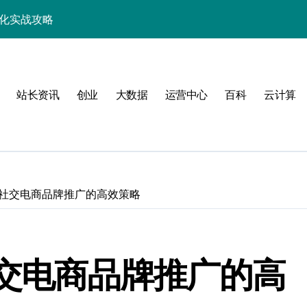
优化实战攻略
，站长必学的技术精要
科技新战力
站长资讯
创业
大数据
运营中心
百科
云计算
战，工程师必知技巧
能，技术实战全掌控
科技驱动性能优化
控制进阶实战
锁社交电商品牌推广的高效策略
战，技术达人控局之道
应式高效实践指南
社交电商品牌推广的高
合规风控实战攻略