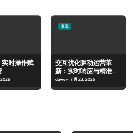
交互
，实时操作赋
交互优化驱动运营革
营
新：实时响应与精准操
作飞跃
 2026
dawei
7 月 23, 2026