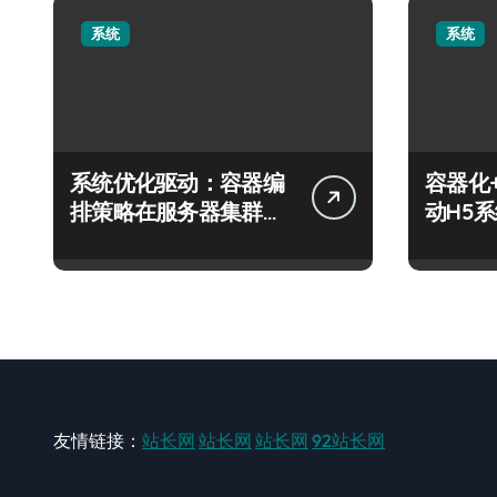
系统
系统
系统优化驱动：容器编
容器化
排策略在服务器集群的
动H5
科技分类实践
技跃迁
友情链接：
站长网
站长网
站长网
92站长网