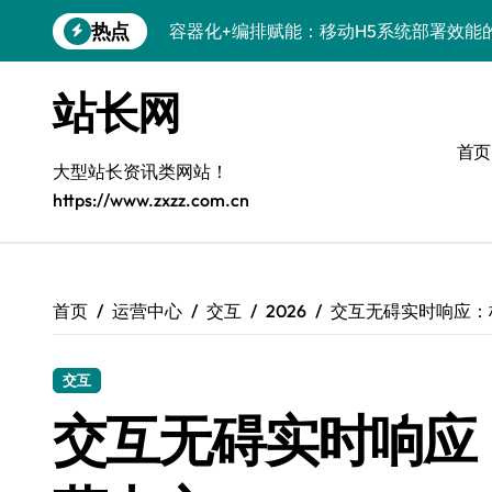
跳
热点
科技赋能：系统优化+容器编排打造服务
转
到
科技赋能：容器化新策引领服务器高效部
内
站长网
容
科技赋能：系统容器智能优化，高效编排
首页
弹性架构赋能精准计算，重塑云端体验
大型站长资讯类网站！
https://www.zxzz.com.cn
Windows开发环境搭建：运行库管理全攻
5G赋能前端革新，重塑移动互联体验
鸿蒙云架构下弹性计算优化探索
首页
运营中心
交互
2026
交互无碍实时响应：
计算机视觉索引漏洞深度剖析与修复
交互
系统优化驱动：容器编排策略在服务器集
交互无碍实时响应