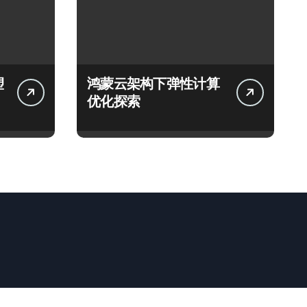
塑
鸿蒙云架构下弹性计算
优化探索