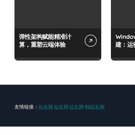
弹性架构赋能精准计
Wind
算，重塑云端体验
建：运
友情链接：
站长网
站长网
站长网
92站长网