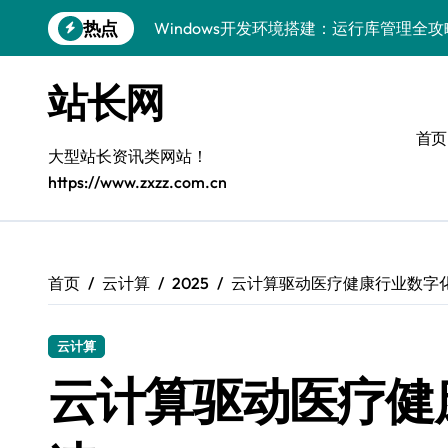
跳
热点
Windows开发环境搭建：运行库管理全攻
转
到
5G赋能前端革新，重塑移动互联体验
内
站长网
容
鸿蒙云架构下弹性计算优化探索
首页
计算机视觉索引漏洞深度剖析与修复
大型站长资讯类网站！
https://www.zxzz.com.cn
弹性计算重塑云架构：降本增效实战指南
驭5G之速，铸iOS移动互联新标杆
弹性计算赋能客户端云架构优化
首页
云计算
2025
云计算驱动医疗健康行业数字
快速定位漏洞，优化索引效率
云计算
优化系统容器运维：高效编排提升客户体
云计算驱动医疗健
弹性架构赋能精准计算，重塑云端体验