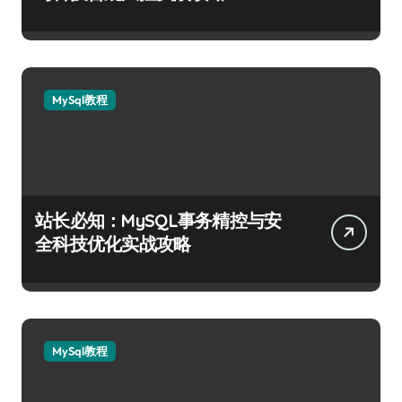
MySql教程
站长必知：MySQL事务精控与安
全科技优化实战攻略
MySql教程