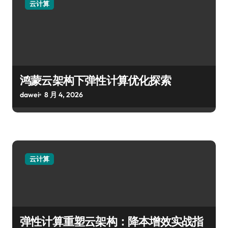
云计算
鸿蒙云架构下弹性计算优化探索
dawei
8 月 4, 2026
云计算
弹性计算重塑云架构：降本增效实战指