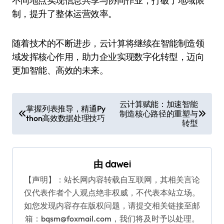
不同地点实现信息共享与协同作业，打破了地域限
制，提升了整体运营效率。
随着技术的不断进步，云计算将继续在智能制造领
域发挥核心作用，助力企业实现数字化转型，迈向
更加智能、高效的未来。
文
云计算赋能：加速智能
掌握列表推导，精通Py
制造核心路径的重塑与
章
thon高效数据处理技巧
转型
导
航
由
dawei
【声明】：站长网内容转载自互联网，其相关言论
仅代表作者个人观点绝非权威，不代表本站立场。
如您发现内容存在版权问题，请提交相关链接至邮
箱：bqsm@foxmail.com，我们将及时予以处理。