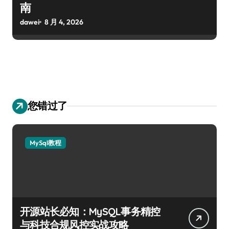
南
dawei
8 月 4, 2026
您错过了
MySql教程
开源站长必知：MySQL事务精控
与科技合规风控实战攻略