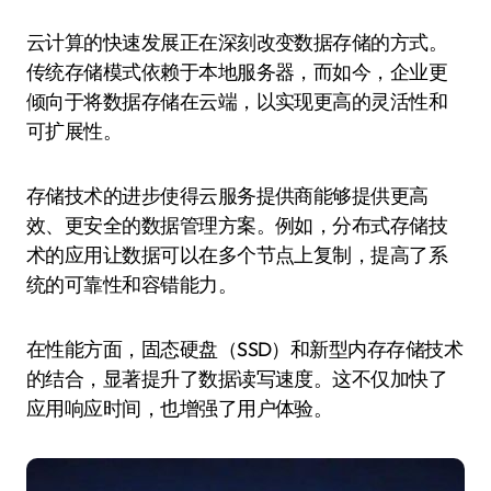
云计算的快速发展正在深刻改变数据存储的方式。
传统存储模式依赖于本地服务器，而如今，企业更
倾向于将数据存储在云端，以实现更高的灵活性和
可扩展性。
存储技术的进步使得云服务提供商能够提供更高
效、更安全的数据管理方案。例如，分布式存储技
术的应用让数据可以在多个节点上复制，提高了系
统的可靠性和容错能力。
在性能方面，固态硬盘（SSD）和新型内存存储技术
的结合，显著提升了数据读写速度。这不仅加快了
应用响应时间，也增强了用户体验。