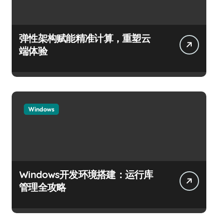
弹性架构赋能精准计算，重塑云
端体验
Windows
Windows开发环境搭建：运行库
管理全攻略