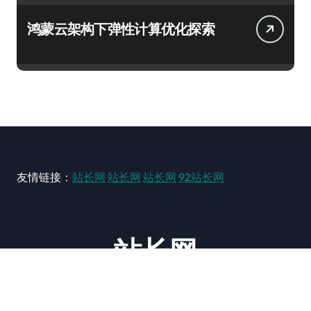
鸿蒙云架构下弹性计算优化探索
友情链接：
站长网
站长网
站长网
92站长网
站长网
大型站长资讯类网站！ https://www.zxzz.com.cn