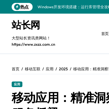
跳
热点
Windows开发环境搭建：运行库管理全攻
转
到
5G赋能前端革新，重塑移动互联体验
内
站长网
容
鸿蒙云架构下弹性计算优化探索
首页
计算机视觉索引漏洞深度剖析与修复
大型站长资讯类网站！
https://www.zxzz.com.cn
弹性计算重塑云架构：降本增效实战指南
驭5G之速，铸iOS移动互联新标杆
弹性计算赋能客户端云架构优化
首页
移动互联
应用
2025
移动应用：精准洞察
快速定位漏洞，优化索引效率
应用
优化系统容器运维：高效编排提升客户体
移动应用：精准洞
弹性架构赋能精准计算，重塑云端体验