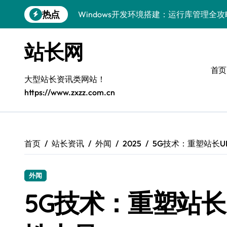
跳
热点
Windows开发环境搭建：运行库管理全攻
转
到
5G赋能前端革新，重塑移动互联体验
内
站长网
容
鸿蒙云架构下弹性计算优化探索
首页
计算机视觉索引漏洞深度剖析与修复
大型站长资讯类网站！
https://www.zxzz.com.cn
弹性计算重塑云架构：降本增效实战指南
驭5G之速，铸iOS移动互联新标杆
弹性计算赋能客户端云架构优化
首页
站长资讯
外闻
2025
5G技术：重塑站长U
快速定位漏洞，优化索引效率
外闻
优化系统容器运维：高效编排提升客户体
5G技术：重塑站长
弹性架构赋能精准计算，重塑云端体验