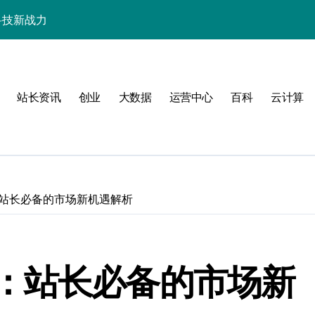
科技新战力
战，工程师必知技巧
能，技术实战全掌控
站长资讯
创业
大数据
运营中心
百科
云计算
科技驱动性能优化
控制进阶实战
战，技术达人控局之道
应式高效实践指南
站长必备的市场新机遇解析
合规风控实战攻略
：站长必备的市场新