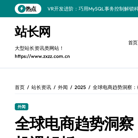
跳
热点
VR开发进阶：巧用MySQL事务控制解锁
转
到
科技站长揭秘：MySQL事务控制进阶实
内
站长网
容
iOS开发进阶：MySQL事务处理科技赋
首页
MySQL进阶实战：解锁后端事务处理与
大型站长资讯类网站！
https://www.zxzz.com.cn
科技赋能营销：移动H5站长MySQL事务
MySQL事务精要：iOS后端开发科技实
Go语言揭秘：MySQL事务管理原理与响
首页
站长资讯
外闻
2025
全球电商趋势洞察：
开源站长必知：MySQL事务精控与科技
外闻
全球电商趋势洞察