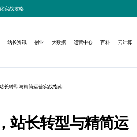
优化实战攻略
，站长必学的技术精要
科技新战力
站长资讯
创业
大数据
运营中心
百科
云计算
战，工程师必知技巧
能，技术实战全掌控
科技驱动性能优化
控制进阶实战
站长转型与精简运营实战指南
战，技术达人控局之道
应式高效实践指南
，站长转型与精简运
合规风控实战攻略