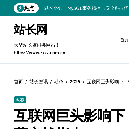
跳
热点
站长必知：MySQL事务精控与安全科技
转
到
安全视角下MySQL事务控制：科技护航
内
站长网
容
VR开发进阶：巧用MySQL事务控制解锁
首页
科技站长揭秘：MySQL事务控制进阶实
大型站长资讯类网站！
https://www.zxzz.com.cn
iOS开发进阶：MySQL事务处理科技赋
MySQL进阶实战：解锁后端事务处理与
科技赋能营销：移动H5站长MySQL事务
首页
站长资讯
动态
2025
互联网巨头影响下，
MySQL事务精要：iOS后端开发科技实
动态
Go语言揭秘：MySQL事务管理原理与响
互联网巨头影响下
开源站长必知：MySQL事务精控与科技