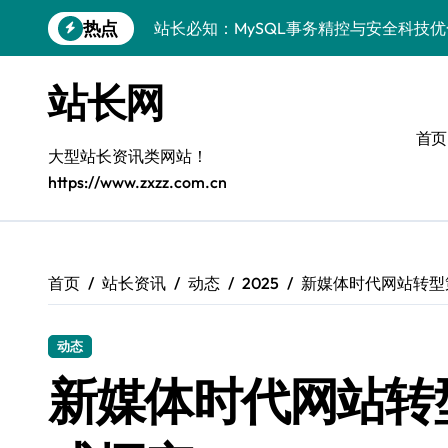
跳
热点
站长必知：MySQL事务精控与安全科技
转
到
安全视角下MySQL事务控制：科技护航
内
站长网
容
VR开发进阶：巧用MySQL事务控制解锁
首页
科技站长揭秘：MySQL事务控制进阶实
大型站长资讯类网站！
https://www.zxzz.com.cn
iOS开发进阶：MySQL事务处理科技赋
MySQL进阶实战：解锁后端事务处理与
科技赋能营销：移动H5站长MySQL事务
首页
站长资讯
动态
2025
新媒体时代网站转型
MySQL事务精要：iOS后端开发科技实
动态
Go语言揭秘：MySQL事务管理原理与响
新媒体时代网站转
开源站长必知：MySQL事务精控与科技