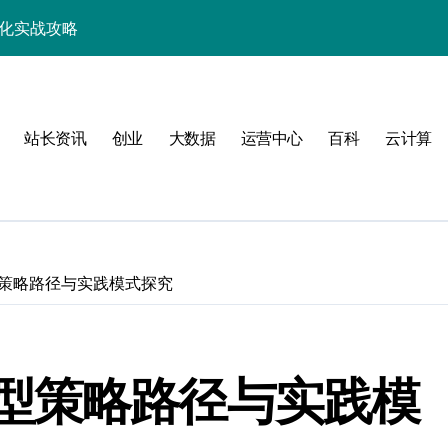
优化实战攻略
，站长必学的技术精要
科技新战力
站长资讯
创业
大数据
运营中心
百科
云计算
战，工程师必知技巧
能，技术实战全掌控
科技驱动性能优化
控制进阶实战
策略路径与实践模式探究
战，技术达人控局之道
应式高效实践指南
型策略路径与实践模
合规风控实战攻略