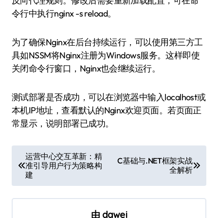
反向代理规则。修改后需要重新加载配置，可在命
令行中执行nginx -s reload。
为了确保Nginx在后台持续运行，可以使用第三方工
具如NSSM将Nginx注册为Windows服务。这样即使
关闭命令行窗口，Nginx也会继续运行。
测试部署是否成功，可以在浏览器中输入localhost或
本机IP地址，查看默认的Nginx欢迎页面。若页面正
常显示，说明部署已成功。
文
运营中心交互革新：精
C基础与.NET框架实战
准引导用户行为策略构
章
全解析
建
导
航
由
dawei