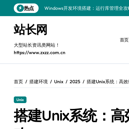
Windows开发环境搭建：运行库管理全攻
跳
热点
转
5G赋能前端革新，重塑移动互联体验
到
内
站长网
鸿蒙云架构下弹性计算优化探索
容
计算机视觉索引漏洞深度剖析与修复
首页
大型站长资讯类网站！
弹性计算重塑云架构：降本增效实战指南
https://www.zxzz.com.cn
驭5G之速，铸iOS移动互联新标杆
弹性计算赋能客户端云架构优化
首页
搭建环境
Unix
2025
搭建Unix系统：高
快速定位漏洞，优化索引效率
优化系统容器运维：高效编排提升客户体
Unix
弹性架构赋能精准计算，重塑云端体验
搭建Unix系统：