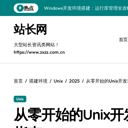
跳
热点
Windows开发环境搭建：运行库管理全攻
转
到
5G赋能前端革新，重塑移动互联体验
内
站长网
容
鸿蒙云架构下弹性计算优化探索
首页
计算机视觉索引漏洞深度剖析与修复
大型站长资讯类网站！
https://www.zxzz.com.cn
弹性计算重塑云架构：降本增效实战指南
驭5G之速，铸iOS移动互联新标杆
弹性计算赋能客户端云架构优化
首页
搭建环境
Unix
2025
从零开始的Unix开
快速定位漏洞，优化索引效率
Unix
优化系统容器运维：高效编排提升客户体
从零开始的Unix
弹性架构赋能精准计算，重塑云端体验