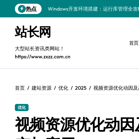
跳
热点
Windows开发环境搭建：运行库管理全攻
转
到
5G赋能前端革新，重塑移动互联体验
内
站长网
容
鸿蒙云架构下弹性计算优化探索
首页
计算机视觉索引漏洞深度剖析与修复
大型站长资讯类网站！
https://www.zxzz.com.cn
弹性计算重塑云架构：降本增效实战指南
驭5G之速，铸iOS移动互联新标杆
弹性计算赋能客户端云架构优化
首页
建站资源
优化
2025
视频资源优化动因及
快速定位漏洞，优化索引效率
优化
优化系统容器运维：高效编排提升客户体
视频资源优化动因
弹性架构赋能精准计算，重塑云端体验