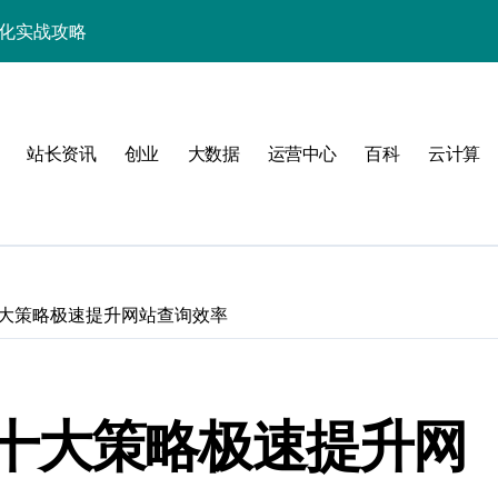
优化实战攻略
，站长必学的技术精要
科技新战力
战，工程师必知技巧
站长资讯
创业
大数据
运营中心
百科
云计算
能，技术实战全掌控
科技驱动性能优化
控制进阶实战
战，技术达人控局之道
大策略极速提升网站查询效率
应式高效实践指南
合规风控实战攻略
十大策略极速提升网