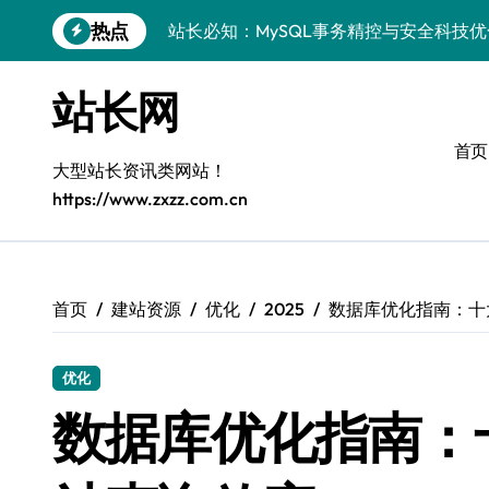
站长必知：MySQL事务精控与安全科技
跳
热点
转
安全视角下MySQL事务控制：科技护航
到
内
VR开发进阶：巧用MySQL事务控制解锁
站长网
容
科技站长揭秘：MySQL事务控制进阶实
首页
大型站长资讯类网站！
iOS开发进阶：MySQL事务处理科技赋
https://www.zxzz.com.cn
MySQL进阶实战：解锁后端事务处理与
科技赋能营销：移动H5站长MySQL事务
MySQL事务精要：iOS后端开发科技实
首页
建站资源
优化
2025
数据库优化指南：十
Go语言揭秘：MySQL事务管理原理与响
优化
开源站长必知：MySQL事务精控与科技
数据库优化指南：