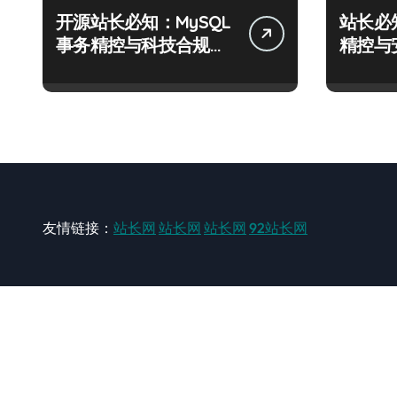
开源站长必知：MySQL
站长必
事务精控与科技合规风
精控与
控实战攻略
战攻略
友情链接：
站长网
站长网
站长网
92站长网
站长网
大型站长资讯类网站！ https://www.zxzz.com.cn