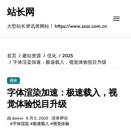
跳
站长网
转
到
内
大型站长资讯类网站！ https://www.zxzz.com.cn
容
首页
建站资源
优化
2025
字体渲染加速：极速载入，视觉体验悦目升级
优化
字体渲染加速：极速载入，视
觉体验悦目升级
由 dawei
8 月 5, 2025
没有评论
#
字体渲染
#
极速载入
#
视觉体验