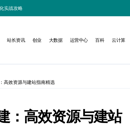
优化实战攻略
，站长必学的技术精要
科技新战力
站长资讯
创业
大数据
运营中心
百科
云计算
战，工程师必知技巧
能，技术实战全掌控
科技驱动性能优化
控制进阶实战
：高效资源与建站指南精选
战，技术达人控局之道
应式高效实践指南
建：高效资源与建站
合规风控实战攻略