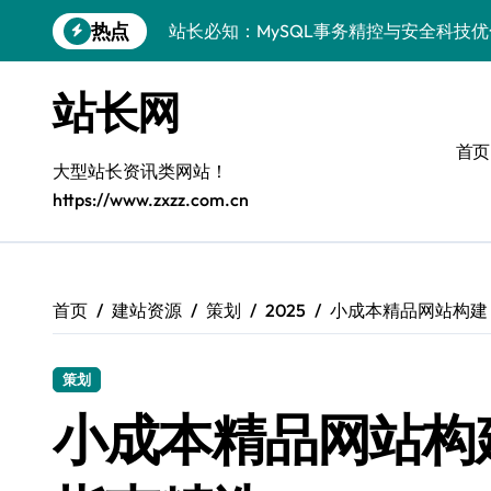
跳
热点
站长必知：MySQL事务精控与安全科技
转
到
安全视角下MySQL事务控制：科技护航
内
站长网
容
VR开发进阶：巧用MySQL事务控制解锁
首页
科技站长揭秘：MySQL事务控制进阶实
大型站长资讯类网站！
https://www.zxzz.com.cn
iOS开发进阶：MySQL事务处理科技赋
MySQL进阶实战：解锁后端事务处理与
科技赋能营销：移动H5站长MySQL事务
首页
建站资源
策划
2025
小成本精品网站构建
MySQL事务精要：iOS后端开发科技实
策划
Go语言揭秘：MySQL事务管理原理与响
小成本精品网站构
开源站长必知：MySQL事务精控与科技