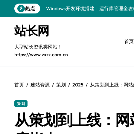
跳
热点
Windows开发环境搭建：运行库管理全攻
转
到
5G赋能前端革新，重塑移动互联体验
内
站长网
容
鸿蒙云架构下弹性计算优化探索
首页
计算机视觉索引漏洞深度剖析与修复
大型站长资讯类网站！
https://www.zxzz.com.cn
弹性计算重塑云架构：降本增效实战指南
驭5G之速，铸iOS移动互联新标杆
弹性计算赋能客户端云架构优化
首页
建站资源
策划
2025
从策划到上线：网站
快速定位漏洞，优化索引效率
策划
优化系统容器运维：高效编排提升客户体
从策划到上线：网
弹性架构赋能精准计算，重塑云端体验