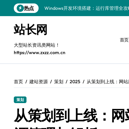
跳
热点
Windows开发环境搭建：运行库管理全攻
转
到
5G赋能前端革新，重塑移动互联体验
内
站长网
容
鸿蒙云架构下弹性计算优化探索
首页
计算机视觉索引漏洞深度剖析与修复
大型站长资讯类网站！
https://www.zxzz.com.cn
弹性计算重塑云架构：降本增效实战指南
驭5G之速，铸iOS移动互联新标杆
弹性计算赋能客户端云架构优化
首页
建站资源
策划
2025
从策划到上线：网站
快速定位漏洞，优化索引效率
策划
优化系统容器运维：高效编排提升客户体
从策划到上线：网
弹性架构赋能精准计算，重塑云端体验