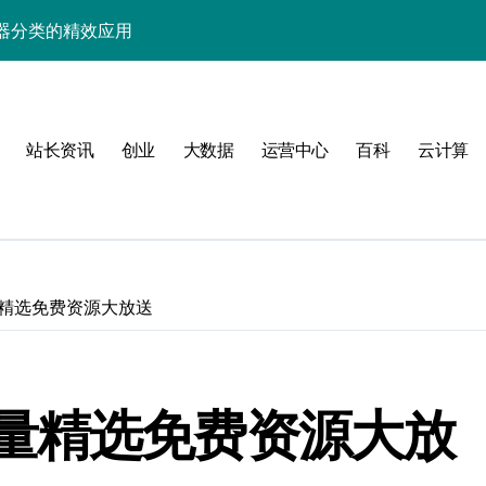
器分类的精效应用
高效服务器管理新篇
架构升级增效方案
站长资讯
创业
大数据
运营中心
百科
云计算
编排优化实践
统优化实战破局之道
编排实战攻略
性能跃升新高度
精选免费资源大放送
航新架构
能高效编排指南
量精选免费资源大放
与智能编排实践