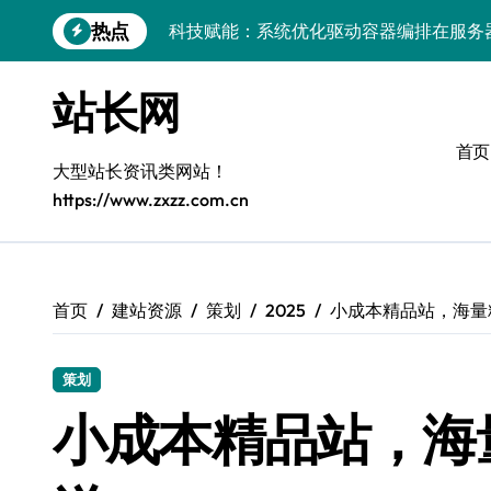
跳
热点
科技赋能：系统优化驱动容器编排在服务
转
到
容器智驭：科技赋能技术革新，开启安全
内
站长网
容
容器化部署+智能编排：边缘计算服务器
首页
深度学习系统容器化部署：网关视角下的
大型站长资讯类网站！
https://www.zxzz.com.cn
容器技术+编排工具双擎驱动：服务器系
科技赋能无障碍：系统容器化部署与智能
智能编排科技赋能容器管理，服务器交互
首页
建站资源
策划
2025
小成本精品站，海量
科技赋能无碍：容器化部署编织包容性导
策划
容器化转型实战：科技赋能系统优化与智
小成本精品站，海
容器化赋能：多媒体服务架构的性能调优