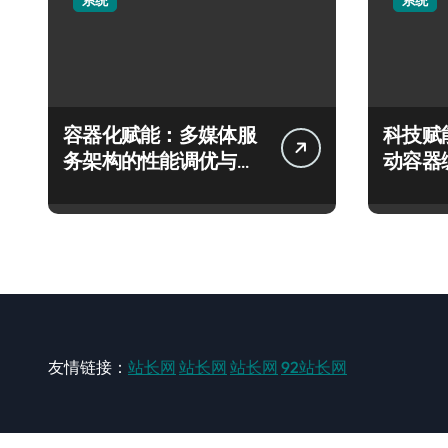
系统
系统
容器化赋能：多媒体服
科技赋
务架构的性能调优与智
动容器
能编排实践
类的精
友情链接：
站长网
站长网
站长网
92站长网