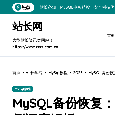
跳
热点
站长必知：MySQL事务精控与安全科技
转
到
安全视角下MySQL事务控制：科技护航
内
站长网
容
VR开发进阶：巧用MySQL事务控制解锁
首页
科技站长揭秘：MySQL事务控制进阶实
大型站长资讯类网站！
https://www.zxzz.com.cn
iOS开发进阶：MySQL事务处理科技赋
MySQL进阶实战：解锁后端事务处理与
科技赋能营销：移动H5站长MySQL事务
首页
站长学院
MySql教程
2025
MySQL备份
MySQL事务精要：iOS后端开发科技实
MySql教程
Go语言揭秘：MySQL事务管理原理与响
MySQL备份恢复
开源站长必知：MySQL事务精控与科技