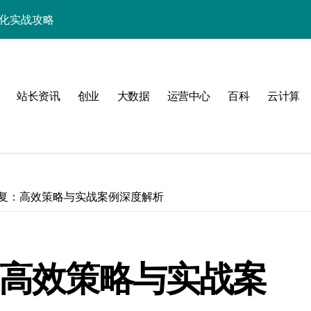
优化实战攻略
，站长必学的技术精要
科技新战力
站长资讯
创业
大数据
运营中心
百科
云计算
战，工程师必知技巧
能，技术实战全掌控
科技驱动性能优化
控制进阶实战
恢复：高效策略与实战案例深度解析
战，技术达人控局之道
应式高效实践指南
：高效策略与实战案
合规风控实战攻略