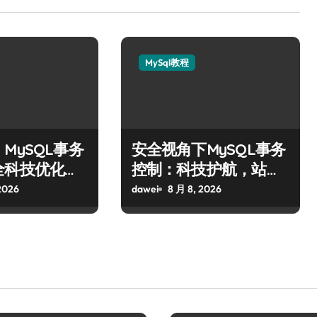
MySql教程
MySQL事务
安全视角下MySQL事务
全科技优化实
控制：科技护航，站长
必学的技术精要
2026
dawei
8 月 8, 2026