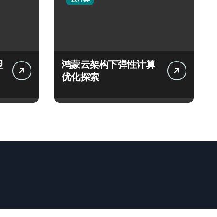
塑
鸿蒙云架构下弹性计算
优化探索