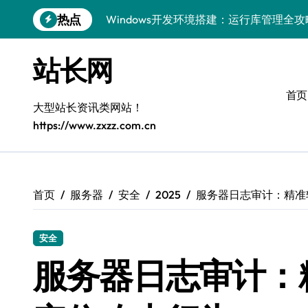
Windows开发环境搭建：运行库管理全攻
跳
热点
转
5G赋能前端革新，重塑移动互联体验
到
内
鸿蒙云架构下弹性计算优化探索
站长网
容
计算机视觉索引漏洞深度剖析与修复
首页
大型站长资讯类网站！
弹性计算重塑云架构：降本增效实战指南
https://www.zxzz.com.cn
驭5G之速，铸iOS移动互联新标杆
弹性计算赋能客户端云架构优化
首页
服务器
安全
2025
服务器日志审计：精准
快速定位漏洞，优化索引效率
优化系统容器运维：高效编排提升客户体
安全
弹性架构赋能精准计算，重塑云端体验
服务器日志审计：