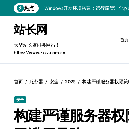
跳
Windows开发环境搭建：运行库管理全攻
热点
转
到
5G赋能前端革新，重塑移动互联体验
内
站长网
容
鸿蒙云架构下弹性计算优化探索
首页
计算机视觉索引漏洞深度剖析与修复
大型站长资讯类网站！
https://www.zxzz.com.cn
弹性计算重塑云架构：降本增效实战指南
驭5G之速，铸iOS移动互联新标杆
弹性计算赋能客户端云架构优化
首页
服务器
安全
2025
构建严谨服务器权限策
快速定位漏洞，优化索引效率
优化系统容器运维：高效编排提升客户体
安全
构建严谨服务器权
弹性架构赋能精准计算，重塑云端体验