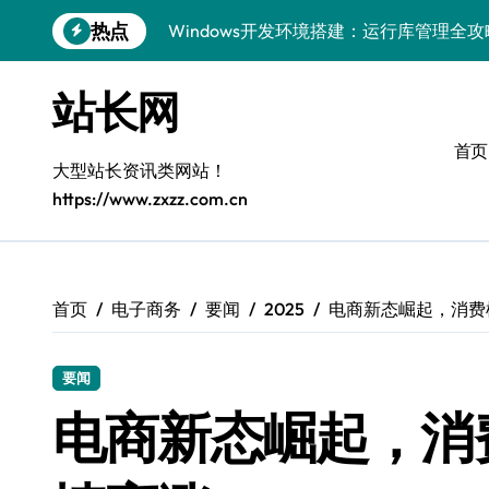
跳
热点
Windows开发环境搭建：运行库管理全攻
转
到
5G赋能前端革新，重塑移动互联体验
内
站长网
容
鸿蒙云架构下弹性计算优化探索
首页
计算机视觉索引漏洞深度剖析与修复
大型站长资讯类网站！
https://www.zxzz.com.cn
弹性计算重塑云架构：降本增效实战指南
驭5G之速，铸iOS移动互联新标杆
弹性计算赋能客户端云架构优化
首页
电子商务
要闻
2025
电商新态崛起，消费
快速定位漏洞，优化索引效率
要闻
优化系统容器运维：高效编排提升客户体
电商新态崛起，消
弹性架构赋能精准计算，重塑云端体验