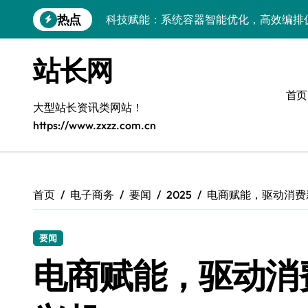
跳
热点
转
弹性架构赋能精准计算，重塑云端体验
到
内
Windows开发环境搭建：运行库管理全攻
站长网
容
5G赋能前端革新，重塑移动互联体验
首页
大型站长资讯类网站！
鸿蒙云架构下弹性计算优化探索
https://www.zxzz.com.cn
计算机视觉索引漏洞深度剖析与修复
弹性计算重塑云架构：降本增效实战指南
驭5G之速，铸iOS移动互联新标杆
首页
电子商务
要闻
2025
电商赋能，驱动消费
弹性计算赋能客户端云架构优化
要闻
科技赋能：容器化新策引领服务器高效部
电商赋能，驱动消