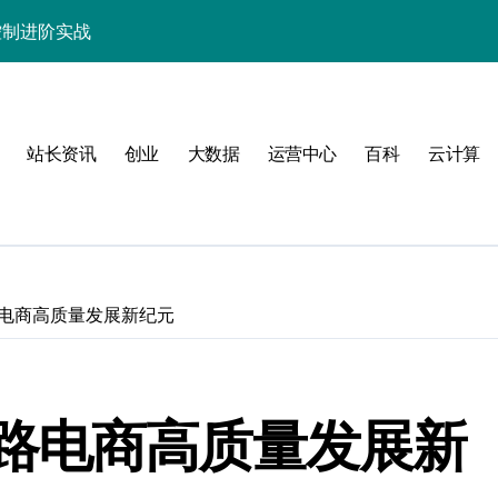
控制进阶实战
战，技术达人控局之道
应式高效实践指南
站长资讯
创业
大数据
运营中心
百科
云计算
高并发科技新技巧
性能飙升优化术
技数据库新境界
战与科技融合进阶
电商高质量发展新纪元
编排技术实战精要
高效运维新范式
路电商高质量发展新
科技驱动性能优化