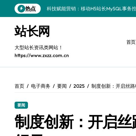
跳
热点
科技赋能营销：移动H5站长MySQL事务
转
到
MySQL事务精要：iOS后端开发科技实
内
站长网
容
Go语言揭秘：MySQL事务管理原理与响
首页
MySQL事务控制实战：解锁服务器开发
大型站长资讯类网站！
https://www.zxzz.com.cn
科技站长揭秘：MySQL后端事务精解与
代码织梦：MySQL事务精控术，解锁科
VR数据管理新维度：MySQL事务控制实
首页
电子商务
要闻
2025
制度创新：开启丝路
系统管理员视角：PHP系统容器化部署与
要闻
容器化部署融合智能编排：解锁科技系统
制度创新：开启丝
MySQL进阶实战：解锁后端事务处理与