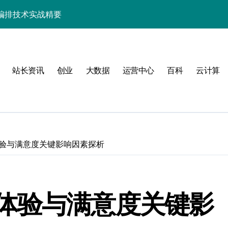
高效运维新范式
与智能编排实践
器分类的精效应用
站长资讯
创业
大数据
运营中心
百科
云计算
高效服务器管理新篇
架构升级增效方案
编排优化实践
统优化实战破局之道
验与满意度关键影响因素探析
编排实战攻略
战与科技融合进阶
体验与满意度关键影