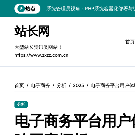
跳
热点
转
容器化部署融合智能编排：解锁科技系统
到
内
容器化赋能：多媒体服务架构的性能调优
站长网
容
科技赋能：系统优化驱动容器编排在服务
首页
大型站长资讯类网站！
容器智驭：科技赋能技术革新，开启安全
https://www.zxzz.com.cn
容器化部署+智能编排：边缘计算服务器
深度学习系统容器化部署：网关视角下的
容器技术+编排工具双擎驱动：服务器系
首页
电子商务
分析
2025
电子商务平台用户体
科技赋能无障碍：系统容器化部署与智能
分析
VR数据管理新维度：MySQL事务控制实
电子商务平台用户