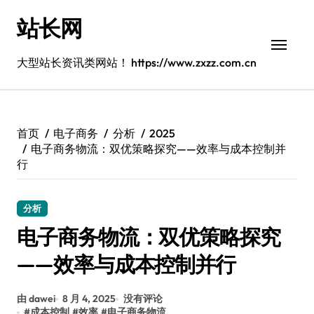
跳
站长网
转
到
内
大型站长资讯类网站！ https://www.zxzz.com.cn
容
首页
电子商务
分析
2025
电子商务物流：双优策略探究——效率与成本控制并
行
分析
电子商务物流：双优策略探究
——效率与成本控制并行
由 dawei
8 月 4, 2025
没有评论
#
成本控制
#
效率
#
电子商务物流