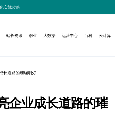
优化实战攻略
，站长必学的技术精要
科技新战力
站长资讯
创业
大数据
运营中心
百科
云计算
战，工程师必知技巧
能，技术实战全掌控
科技驱动性能优化
控制进阶实战
成长道路的璀璨明灯
战，技术达人控局之道
应式高效实践指南
亮企业成长道路的璀
合规风控实战攻略