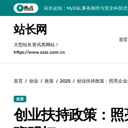
跳
热点
站长必知：MySQL事务精控与安全科技
转
到
安全视角下MySQL事务控制：科技护航
内
站长网
容
VR开发进阶：巧用MySQL事务控制解锁
首页
科技站长揭秘：MySQL事务控制进阶实
大型站长资讯类网站！
https://www.zxzz.com.cn
iOS开发进阶：MySQL事务处理科技赋
MySQL进阶实战：解锁后端事务处理与
科技赋能营销：移动H5站长MySQL事务
首页
创业
政策
2025
创业扶持政策：照亮企业
MySQL事务精要：iOS后端开发科技实
政策
Go语言揭秘：MySQL事务管理原理与响
创业扶持政策：照
开源站长必知：MySQL事务精控与科技