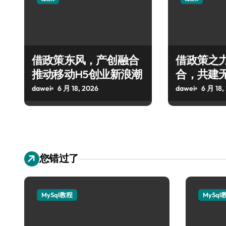
借政策东风，产创融合
借政策之
推动移动H5创业新浪潮
合，共建
态
dawei
6 月 18, 2026
dawei
6 月 18,
您错过了
MySql教程
MySql