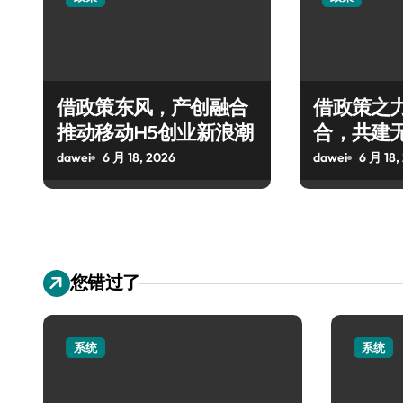
借政策东风，产创融合
借政策之
推动移动H5创业新浪潮
合，共建
态
dawei
6 月 18, 2026
dawei
6 月 18,
您错过了
系统
系统