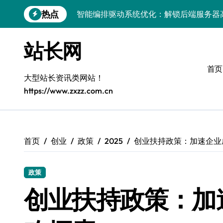
跳
热点
智能编排驱动系统优化：解锁后端服务器
转
到
混合云视角：服务器安全加固技术——系
内
站长网
容
容器部署与编排：科技赋能服务器端系统
首页
容器技术融合编排策略，科技赋能数据安
大型站长资讯类网站！
https://www.zxzz.com.cn
容器化部署与编排：解锁服务器效率的科
科技赋能：小程序服务器容器化架构升级
系统优化驱动：容器编排策略在服务器集
首页
创业
政策
2025
创业扶持政策：加速企业
容器化+编排赋能：移动H5系统部署效能
政策
科技赋能：系统优化+容器编排打造服务
创业扶持政策：加
服务器端容器化：技术驱动下的部署与编