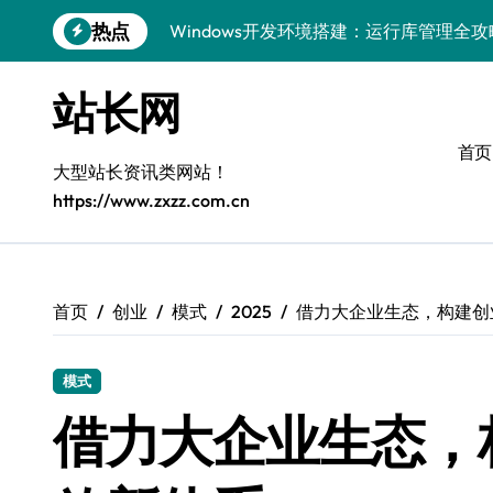
跳
热点
5G赋能前端革新，重塑移动互联体验
转
到
鸿蒙云架构下弹性计算优化探索
内
站长网
容
计算机视觉索引漏洞深度剖析与修复
首页
弹性计算重塑云架构：降本增效实战指南
大型站长资讯类网站！
https://www.zxzz.com.cn
驭5G之速，铸iOS移动互联新标杆
弹性计算赋能客户端云架构优化
快速定位漏洞，优化索引效率
首页
创业
模式
2025
借力大企业生态，构建创
优化系统容器运维：高效编排提升客户体
模式
弹性架构赋能精准计算，重塑云端体验
借力大企业生态，