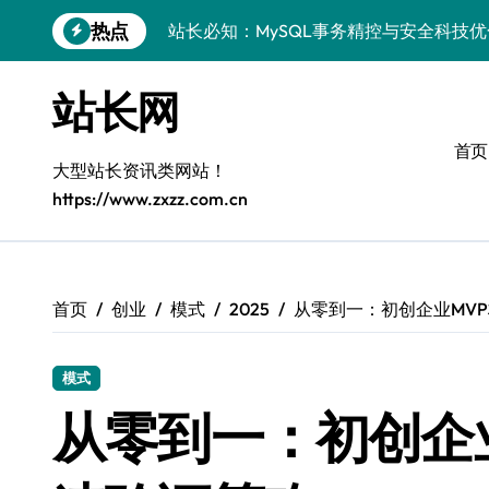
跳
热点
站长必知：MySQL事务精控与安全科技
转
到
安全视角下MySQL事务控制：科技护航
内
站长网
容
VR开发进阶：巧用MySQL事务控制解锁
首页
科技站长揭秘：MySQL事务控制进阶实
大型站长资讯类网站！
https://www.zxzz.com.cn
iOS开发进阶：MySQL事务处理科技赋
MySQL进阶实战：解锁后端事务处理与
科技赋能营销：移动H5站长MySQL事务
首页
创业
模式
2025
从零到一：初创企业MV
MySQL事务精要：iOS后端开发科技实
模式
Go语言揭秘：MySQL事务管理原理与响
从零到一：初创企
开源站长必知：MySQL事务精控与科技