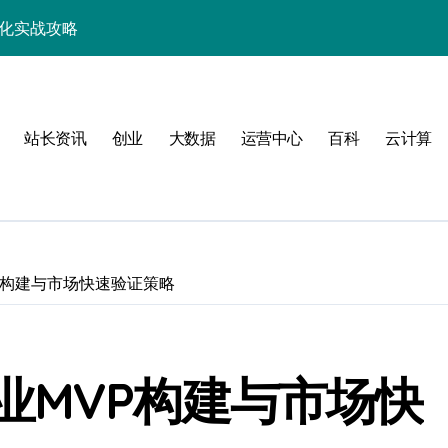
优化实战攻略
，站长必学的技术精要
科技新战力
站长资讯
创业
大数据
运营中心
百科
云计算
战，工程师必知技巧
能，技术实战全掌控
科技驱动性能优化
控制进阶实战
P构建与市场快速验证策略
战，技术达人控局之道
应式高效实践指南
业MVP构建与市场快
合规风控实战攻略