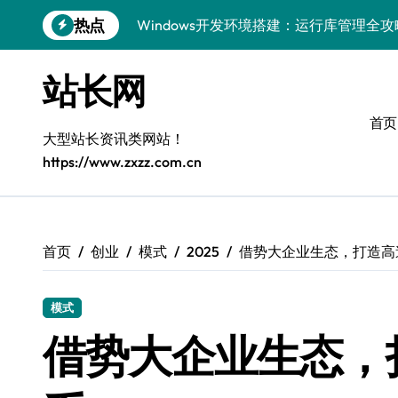
跳
热点
Windows开发环境搭建：运行库管理全攻
转
到
5G赋能前端革新，重塑移动互联体验
内
站长网
容
鸿蒙云架构下弹性计算优化探索
首页
计算机视觉索引漏洞深度剖析与修复
大型站长资讯类网站！
https://www.zxzz.com.cn
弹性计算重塑云架构：降本增效实战指南
驭5G之速，铸iOS移动互联新标杆
弹性计算赋能客户端云架构优化
首页
创业
模式
2025
借势大企业生态，打造高
快速定位漏洞，优化索引效率
模式
优化系统容器运维：高效编排提升客户体
借势大企业生态，
弹性架构赋能精准计算，重塑云端体验